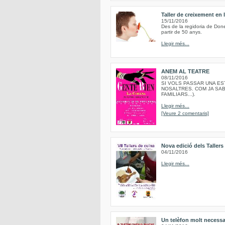
Taller de creixement en
15/11/2016
Des de la regidoria de Done
partir de 50 anys.
Llegir més...
ANEM AL TEATRE
08/11/2016
SI VOLS PASSAR UNA EST
NOSALTRES. COM JA SAB
FAMILIARS...).
Llegir més...
[Veure 2 comentaris]
Nova edició dels Taller
04/11/2016
Llegir més...
Un telèfon molt necessa