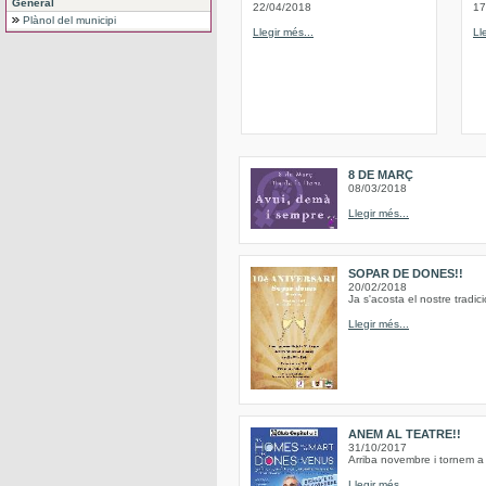
General
22/04/2018
17
Plànol del municipi
Llegir més...
Ll
8 DE MARÇ
08/03/2018
Llegir més...
SOPAR DE DONES!!
20/02/2018
Ja s'acosta el nostre trad
Llegir més...
ANEM AL TEATRE!!
31/10/2017
Arriba novembre i tornem a 
Llegir més...