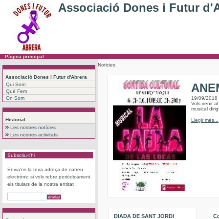
Associació Dones i Futur d'
Pàgina principal
Noticies
Associació Dones i Futur d'Abrera
ANEM
Qui Som
Què Fem
On Som
19/09/2018
Vols venir a
musical dirig
Historial
Llegir més...
Les nostres notícies
Les nostres activitats
Subscriu-t'hi
Envia'ns la teva adreça de correu
electrònic si vols rebre periòdicament
els titulars de la nostra entitat !
DIADA DE SANT JORDI
Co