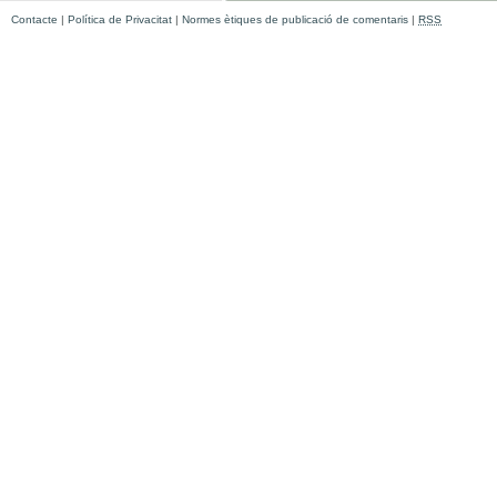
Contacte
|
Política de Privacitat
|
Normes ètiques de publicació de comentaris
|
RSS