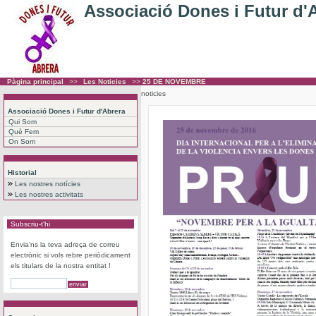
Associació Dones i Futur d'
Pàgina principal
>>
Les Noticies
>>
25 DE NOVEMBRE
noticies
Associació Dones i Futur d'Abrera
Qui Som
Què Fem
On Som
Historial
Les nostres notícies
Les nostres activitats
Subscriu-t'hi
Envia'ns la teva adreça de correu
electrònic si vols rebre periòdicament
els titulars de la nostra entitat !