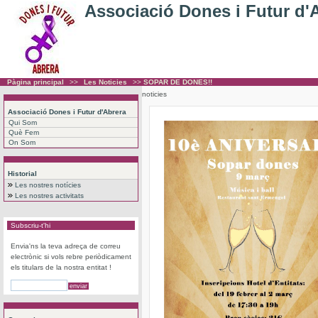
Associació Dones i Futur d'
Pàgina principal
>>
Les Noticies
>>
SOPAR DE DONES!!
noticies
Associació Dones i Futur d'Abrera
Qui Som
Què Fem
On Som
Historial
Les nostres notícies
Les nostres activitats
Subscriu-t'hi
Envia'ns la teva adreça de correu
electrònic si vols rebre periòdicament
els titulars de la nostra entitat !