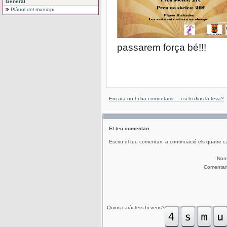
General
Plànol del municipi
passarem força bé!!!
Encara no hi ha comentaris ... i si hi dius la teva?
El teu comentari
Escriu el teu comentari, a continuació els quatre c
No
Comentar
Quins caràcters hi veus?