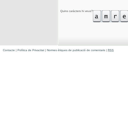
Quins caràcters hi veus?
Contacte
|
Política de Privacitat
|
Normes ètiques de publicació de comentaris
|
RSS