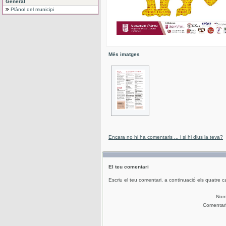
General
Plànol del municipi
Més imatges
Encara no hi ha comentaris ... i si hi dius la teva?
El teu comentari
Escriu el teu comentari, a continuació els quatre c
No
Comentar