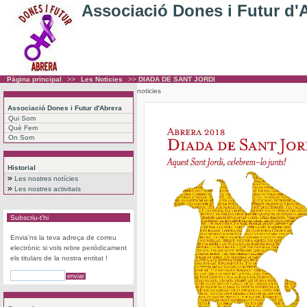
Associació Dones i Futur d'
Pàgina principal
>>
Les Noticies
>>
DIADA DE SANT JORDI
noticies
Associació Dones i Futur d'Abrera
Qui Som
Què Fem
On Som
Historial
Les nostres notícies
Les nostres activitats
Subscriu-t'hi
Envia'ns la teva adreça de correu
electrònic si vols rebre periòdicament
els titulars de la nostra entitat !