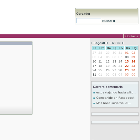
Cercador
Buscar
Contacte
Agost
2026
Dl
Dm
Dc
Dj
Dv
Ds
Dg
27
28
29
30
31
01
02
03
04
05
06
07
08
09
10
11
12
13
14
15
16
17
18
19
20
21
22
23
24
25
26
27
28
29
30
31
01
02
03
04
05
06
Darrers comentaris
estoy viajando hacia alli p...
Compartido en Faceboock
Molt bona iniciativa. Al...