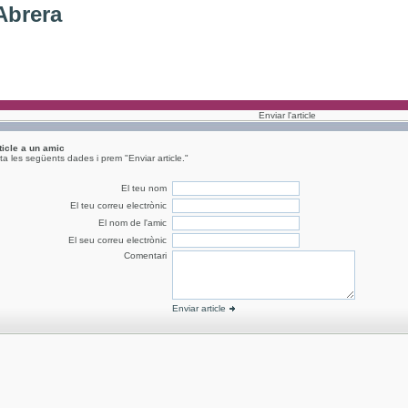
Abrera
Enviar l'article
rticle a un amic
a les següents dades i prem "Enviar article."
El teu nom
El teu correu electrònic
El nom de l'amic
El seu correu electrònic
Comentari
Enviar article