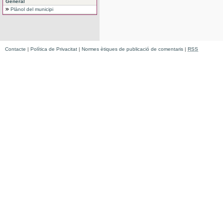
General
Plànol del municipi
Contacte
|
Política de Privacitat
|
Normes ètiques de publicació de comentaris
|
RSS