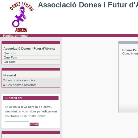
Associació Dones i Futur d'
Pàgina principal
Associació Dones i Futur d'Abrera
Enviar l'a
Qui Som
Cumpliment
Què Fem
On Som
Historial
Les nostres notícies
Les nostres activitats
Subscriu-t'hi
Envia'ns la teva adreça de correu
electrònic si vols rebre periòdicament
els titulars de la nostra entitat !