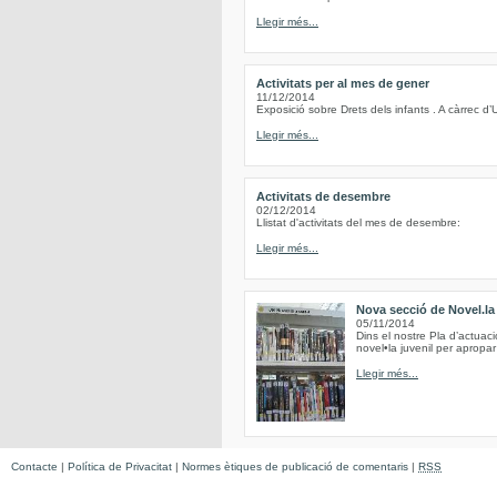
Llegir més...
Activitats per al mes de gener
11/12/2014
Exposició sobre Drets dels infants . A càrrec d’
Llegir més...
Activitats de desembre
02/12/2014
Llistat d'activitats del mes de desembre:
Llegir més...
Nova secció de Novel.la 
05/11/2014
Dins el nostre Pla d’actuac
novel•la juvenil per apropar 
Llegir més...
Contacte
|
Política de Privacitat
|
Normes ètiques de publicació de comentaris
|
RSS