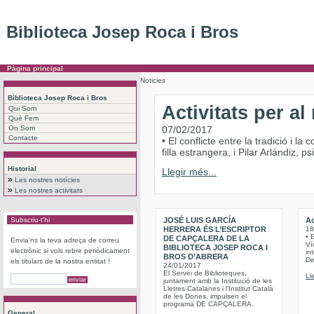
Biblioteca Josep Roca i Bros
Pàgina principal
Noticies
Biblioteca Josep Roca i Bros
Activitats per a
Qui Som
Què Fem
On Som
07/02/2017
Contacte
• El conflicte entre la tradició i 
filla estrangera, i Pilar Arlándiz,
Historial
Llegir més...
Les nostres notícies
Les nostres activitats
Subscriu-t'hi
JOSÉ LUIS GARCÍA
Ac
HERRERA ÉS L’ESCRIPTOR
18
• 
DE CAPÇALERA DE LA
Envia'ns la teva adreça de correu
Víc
BIBLIOTECA JOSEP ROCA I
electrònic si vols rebre periòdicament
int
BROS D’ABRERA
De
els titulars de la nostra entitat !
24/01/2017
El Servei de Biblioteques,
Ll
juntament amb la Institució de les
Lletres Catalanes i l’Institut Català
de les Dones, impulsen el
programa DE CAPÇALERA.
General