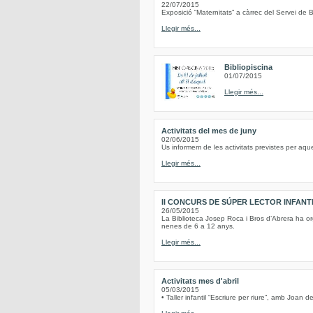
22/07/2015
Exposició “Maternitats” a càrrec del Servei de B
Llegir més...
Bibliopiscina
01/07/2015
Llegir més...
Activitats del mes de juny
02/06/2015
Us informem de les activitats previstes per aqu
Llegir més...
II CONCURS DE SÚPER LECTOR INFANT
26/05/2015
La Biblioteca Josep Roca i Bros d’Abrera ha or
nenes de 6 a 12 anys.
Llegir més...
Activitats mes d'abril
05/03/2015
• Taller infantil “Escriure per riure”, amb Joan