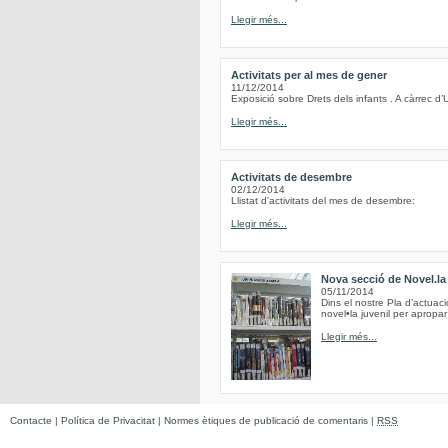
Llegir més...
Activitats per al mes de gener
11/12/2014
Exposició sobre Drets dels infants . A càrrec d’
Llegir més...
Activitats de desembre
02/12/2014
Llistat d'activitats del mes de desembre:
Llegir més...
Nova secció de Novel.la 
05/11/2014
Dins el nostre Pla d’actuac
novel•la juvenil per apropar 
Llegir més...
Contacte
|
Política de Privacitat
|
Normes ètiques de publicació de comentaris
|
RSS