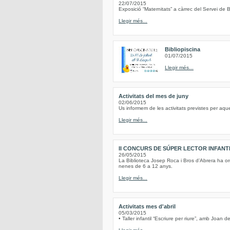
22/07/2015
Exposició “Maternitats” a càrrec del Servei de B
Llegir més...
Bibliopiscina
01/07/2015
Llegir més...
Activitats del mes de juny
02/06/2015
Us informem de les activitats previstes per aqu
Llegir més...
II CONCURS DE SÚPER LECTOR INFANT
26/05/2015
La Biblioteca Josep Roca i Bros d’Abrera ha or
nenes de 6 a 12 anys.
Llegir més...
Activitats mes d'abril
05/03/2015
• Taller infantil “Escriure per riure”, amb Joan