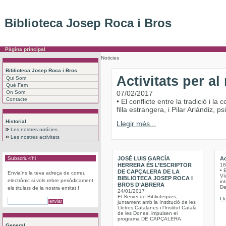
Biblioteca Josep Roca i Bros
Pàgina principal
Noticies
Biblioteca Josep Roca i Bros
Activitats per a
Qui Som
Què Fem
On Som
07/02/2017
Contacte
• El conflicte entre la tradició i 
filla estrangera, i Pilar Arlándiz,
Historial
Llegir més...
Les nostres notícies
Les nostres activitats
Subscriu-t'hi
JOSÉ LUIS GARCÍA
Ac
HERRERA ÉS L’ESCRIPTOR
18
• 
DE CAPÇALERA DE LA
Envia'ns la teva adreça de correu
Víc
BIBLIOTECA JOSEP ROCA I
electrònic si vols rebre periòdicament
int
BROS D’ABRERA
De
els titulars de la nostra entitat !
24/01/2017
El Servei de Biblioteques,
Ll
juntament amb la Institució de les
Lletres Catalanes i l’Institut Català
de les Dones, impulsen el
programa DE CAPÇALERA.
General