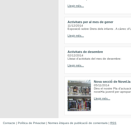
Llegir més...
Activitats per al mes de gener
11/12/2014
Exposició sobre Drets dels infants . A càrrec d’
Llegir més...
Activitats de desembre
02/12/2014
Llistat d'activitats del mes de desembre:
Llegir més...
Nova secció de Novel.la 
05/11/2014
Dins el nostre Pla d’actuac
novel•la juvenil per apropar 
Llegir més...
Contacte
|
Política de Privacitat
|
Normes ètiques de publicació de comentaris
|
RSS