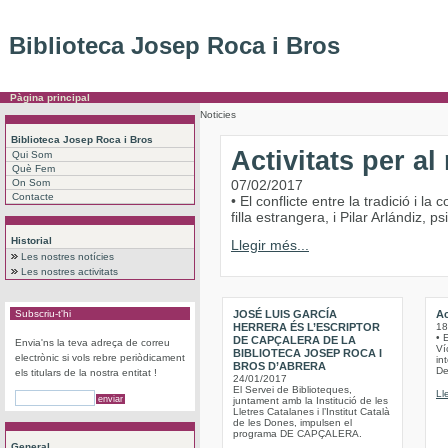
Biblioteca Josep Roca i Bros
Pàgina principal
Noticies
Biblioteca Josep Roca i Bros
Activitats per a
Qui Som
Què Fem
On Som
07/02/2017
Contacte
• El conflicte entre la tradició i 
filla estrangera, i Pilar Arlándiz,
Historial
Llegir més...
Les nostres notícies
Les nostres activitats
Subscriu-t'hi
JOSÉ LUIS GARCÍA
Ac
HERRERA ÉS L’ESCRIPTOR
18
• 
DE CAPÇALERA DE LA
Envia'ns la teva adreça de correu
Víc
BIBLIOTECA JOSEP ROCA I
electrònic si vols rebre periòdicament
int
BROS D’ABRERA
De
els titulars de la nostra entitat !
24/01/2017
El Servei de Biblioteques,
Ll
juntament amb la Institució de les
Lletres Catalanes i l’Institut Català
de les Dones, impulsen el
programa DE CAPÇALERA.
General