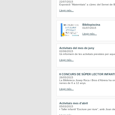
22/07/2015
Exposició “Maternitats” a càrrec del Servei de B
Llegir més...
Bibliopiscina
01/07/2015
Llegir més...
Activitats del mes de juny
02/06/2015
Us informem de les activitats previstes per aqu
Llegir més...
II CONCURS DE SÚPER LECTOR INFANT
26/05/2015
La Biblioteca Josep Roca i Bros d’Abrera ha or
nenes de 6 a 12 anys.
Llegir més...
Activitats mes d'abril
05/03/2015
• Taller infantil “Escriure per riure”, amb Joan