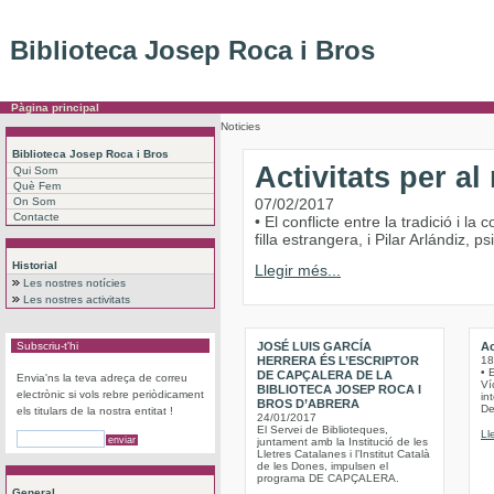
Biblioteca Josep Roca i Bros
Pàgina principal
Noticies
Biblioteca Josep Roca i Bros
Activitats per a
Qui Som
Què Fem
On Som
07/02/2017
Contacte
• El conflicte entre la tradició i 
filla estrangera, i Pilar Arlándiz,
Historial
Llegir més...
Les nostres notícies
Les nostres activitats
Subscriu-t'hi
JOSÉ LUIS GARCÍA
Ac
HERRERA ÉS L’ESCRIPTOR
18
• 
DE CAPÇALERA DE LA
Envia'ns la teva adreça de correu
Víc
BIBLIOTECA JOSEP ROCA I
electrònic si vols rebre periòdicament
int
BROS D’ABRERA
De
els titulars de la nostra entitat !
24/01/2017
El Servei de Biblioteques,
Ll
juntament amb la Institució de les
Lletres Catalanes i l’Institut Català
de les Dones, impulsen el
programa DE CAPÇALERA.
General