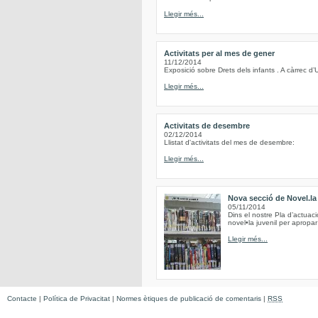
Llegir més...
Activitats per al mes de gener
11/12/2014
Exposició sobre Drets dels infants . A càrrec d’
Llegir més...
Activitats de desembre
02/12/2014
Llistat d'activitats del mes de desembre:
Llegir més...
Nova secció de Novel.la 
05/11/2014
Dins el nostre Pla d’actuac
novel•la juvenil per apropar 
Llegir més...
Contacte
|
Política de Privacitat
|
Normes ètiques de publicació de comentaris
|
RSS