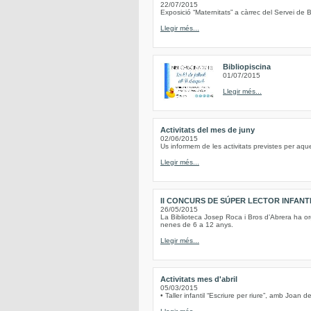
22/07/2015
Exposició “Maternitats” a càrrec del Servei de B
Llegir més...
Bibliopiscina
01/07/2015
Llegir més...
Activitats del mes de juny
02/06/2015
Us informem de les activitats previstes per aqu
Llegir més...
II CONCURS DE SÚPER LECTOR INFANT
26/05/2015
La Biblioteca Josep Roca i Bros d’Abrera ha or
nenes de 6 a 12 anys.
Llegir més...
Activitats mes d'abril
05/03/2015
• Taller infantil “Escriure per riure”, amb Joan