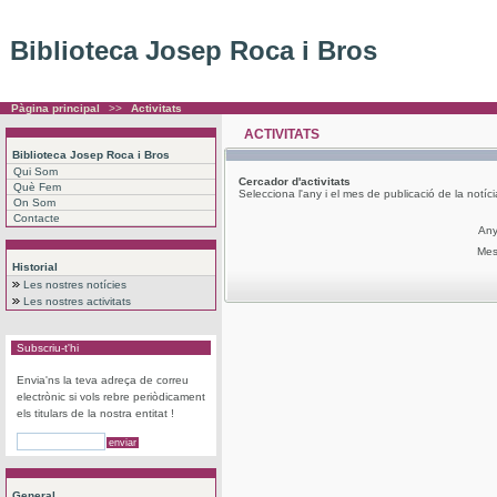
Biblioteca Josep Roca i Bros
Pàgina principal
>>
Activitats
ACTIVITATS
Biblioteca Josep Roca i Bros
Qui Som
Cercador
d'activitats
Què Fem
Selecciona l'any i el mes de publicació de la notíc
On Som
Contacte
An
Me
Historial
Les nostres notícies
Les nostres activitats
Subscriu-t'hi
Envia'ns la teva adreça de correu
electrònic si vols rebre periòdicament
els titulars de la nostra entitat !
General