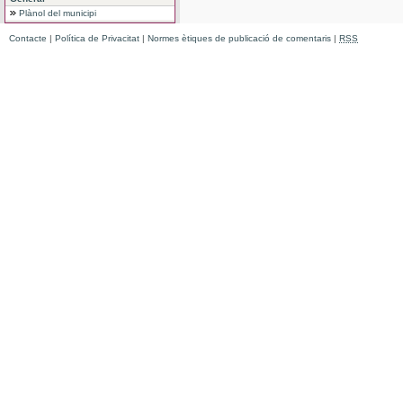
Plànol del municipi
Contacte
|
Política de Privacitat
|
Normes ètiques de publicació de comentaris
|
RSS