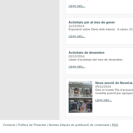
Llegir més...
Activitats per al mes de gener
11/12/2014
Exposició sobre Drets dels infants . A càrrec d’
Llegir més...
Activitats de desembre
02/12/2014
Llistat d'activitats del mes de desembre:
Llegir més...
Nova secció de Novel.la 
05/11/2014
Dins el nostre Pla d’actuac
novel•la juvenil per apropar 
Llegir més...
Contacte
|
Política de Privacitat
|
Normes ètiques de publicació de comentaris
|
RSS