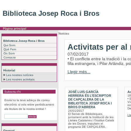
Biblioteca Josep Roca i Bros
Pàgina principal
Noticies
Biblioteca Josep Roca i Bros
Activitats per a
Qui Som
Què Fem
On Som
07/02/2017
Contacte
• El conflicte entre la tradició i 
filla estrangera, i Pilar Arlándiz,
Historial
Llegir més...
Les nostres notícies
Les nostres activitats
Subscriu-t'hi
JOSÉ LUIS GARCÍA
Ac
HERRERA ÉS L’ESCRIPTOR
18
• 
DE CAPÇALERA DE LA
Envia'ns la teva adreça de correu
Víc
BIBLIOTECA JOSEP ROCA I
electrònic si vols rebre periòdicament
int
BROS D’ABRERA
De
els titulars de la nostra entitat !
24/01/2017
El Servei de Biblioteques,
Ll
juntament amb la Institució de les
Lletres Catalanes i l’Institut Català
de les Dones, impulsen el
programa DE CAPÇALERA.
General