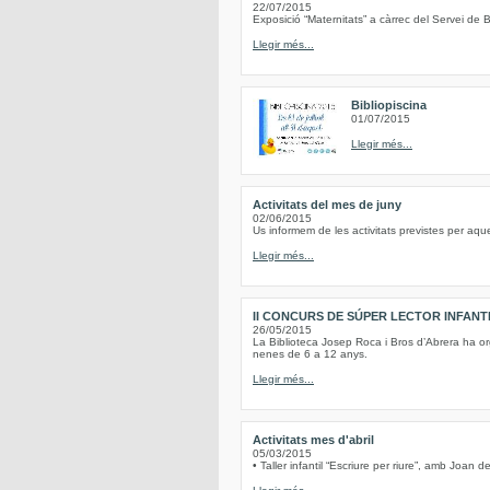
22/07/2015
Exposició “Maternitats” a càrrec del Servei de B
Llegir més...
Bibliopiscina
01/07/2015
Llegir més...
Activitats del mes de juny
02/06/2015
Us informem de les activitats previstes per aqu
Llegir més...
II CONCURS DE SÚPER LECTOR INFANT
26/05/2015
La Biblioteca Josep Roca i Bros d’Abrera ha or
nenes de 6 a 12 anys.
Llegir més...
Activitats mes d'abril
05/03/2015
• Taller infantil “Escriure per riure”, amb Joan