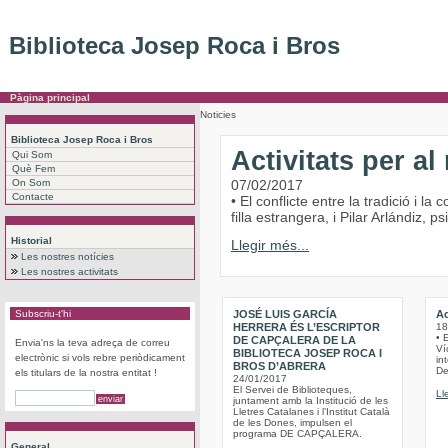
Biblioteca Josep Roca i Bros
Pàgina principal
Noticies
Biblioteca Josep Roca i Bros
Activitats per a
Qui Som
Què Fem
On Som
07/02/2017
Contacte
• El conflicte entre la tradició i 
filla estrangera, i Pilar Arlándiz,
Historial
Llegir més...
Les nostres notícies
Les nostres activitats
Subscriu-t'hi
JOSÉ LUIS GARCÍA
Ac
HERRERA ÉS L’ESCRIPTOR
18
• 
DE CAPÇALERA DE LA
Envia'ns la teva adreça de correu
Víc
BIBLIOTECA JOSEP ROCA I
electrònic si vols rebre periòdicament
int
BROS D’ABRERA
De
els titulars de la nostra entitat !
24/01/2017
El Servei de Biblioteques,
Ll
juntament amb la Institució de les
Lletres Catalanes i l’Institut Català
de les Dones, impulsen el
programa DE CAPÇALERA.
General