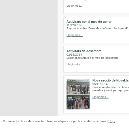
Llegir més...
Activitats per al mes de gener
11/12/2014
Exposició sobre Drets dels infants . A càrrec d’
Llegir més...
Activitats de desembre
02/12/2014
Llistat d'activitats del mes de desembre:
Llegir més...
Nova secció de Novel.la 
05/11/2014
Dins el nostre Pla d’actuac
novel•la juvenil per apropar 
Llegir més...
Contacte
|
Política de Privacitat
|
Normes ètiques de publicació de comentaris
|
RSS