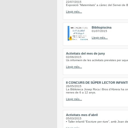
22/07/2015
Exposició “Maternitats” a càrrec del Servei de B
Llegir més...
Bibliopiscina
01/07/2015
Llegir més...
Activitats del mes de juny
02/06/2015
Us informem de les activitats previstes per aqu
Llegir més...
II CONCURS DE SÚPER LECTOR INFANT
26/05/2015
La Biblioteca Josep Roca i Bros d’Abrera ha or
nenes de 6 a 12 anys.
Llegir més...
Activitats mes d'abril
05/03/2015
• Taller infantil “Escriure per riure”, amb Joan