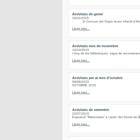
Activitats de gener
19/11/2015
· 3r Concurs del Súper lector infantil d’Abre
Llegir més...
Activitats mes de novembre
13/10/2015
• Any de les biblioteques: espai de recomanacio
Llegir més...
Activitats per al mes d’octubre
09/09/2015
OCTUBRE 2015
Llegir més...
Activitats de setembre
22/07/2015
Exposició “Maternitats” a càrrec del Servei de B
Llegir més...