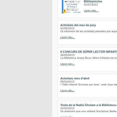
Bibliopiscina
01/07/2015
Llegir més...
Activitats del mes de juny
02/06/2015
Us informem de les activitats previstes per aqu
Llegir més...
II CONCURS DE SÚPER LECTOR INFANT
26/05/2015
La Biblioteca Josep Roca i Bros d’Abrera ha or
Llegir més...
Activitats mes d'abril
05/03/2015
• Taller infantil “Escriure per riure”, amb Joan
Llegir més...
Visita de la Nadia Ghulam a la Biblioteca
24/02/2015
Us avancem que ens visitarà l’escriptora Nadia