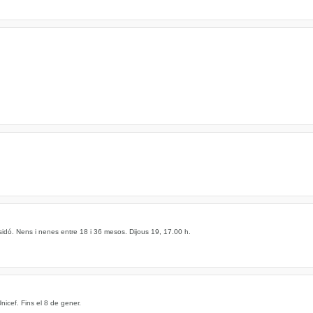
. Nens i nenes entre 18 i 36 mesos. Dijous 19, 17.00 h.
Unicef. Fins el 8 de gener.