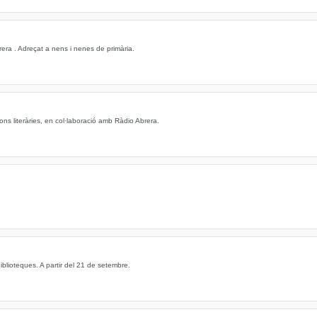
ra . Adreçat a nens i nenes de primària.
ns literàries, en col·laboració amb Ràdio Abrera.
iblioteques. A partir del 21 de setembre.