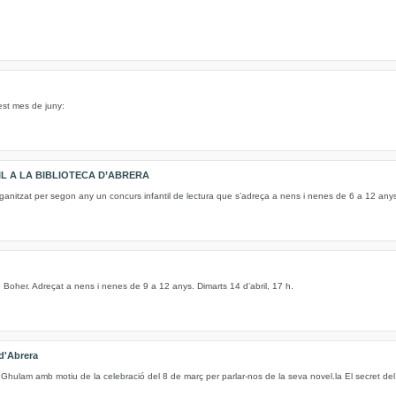
est mes de juny:
IL A LA BIBLIOTECA D’ABRERA
ganitzat per segon any un concurs infantil de lectura que s’adreça a nens i nenes de 6 a 12 any
 de Boher. Adreçat a nens i nenes de 9 a 12 anys. Dimarts 14 d’abril, 17 h.
 d'Abrera
 Ghulam amb motiu de la celebració del 8 de març per parlar-nos de la seva novel.la El secret del