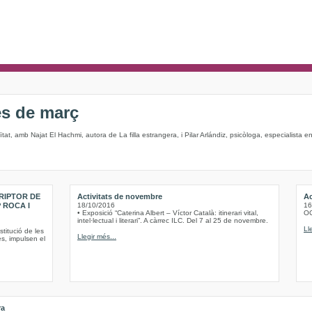
es de març
neïtat, amb Najat El Hachmi, autora de La filla estrangera, i Pilar Arlándiz, psicòloga, especialista
RIPTOR DE
Activitats de novembre
Ac
 ROCA I
18/10/2016
16
• Exposició “Caterina Albert – Víctor Català: itinerari vital,
O
intel·lectual i literari”. A càrrec ILC. Del 7 al 25 de novembre.
Ll
titució de les
Llegir més...
es, impulsen el
ra