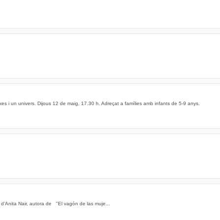
aixes i un univers. Dijous 12 de maig, 17.30 h. Adreçat a famílies amb infants de 5-9 anys.
’Anita Nair, autora de "El vagón de las muje...