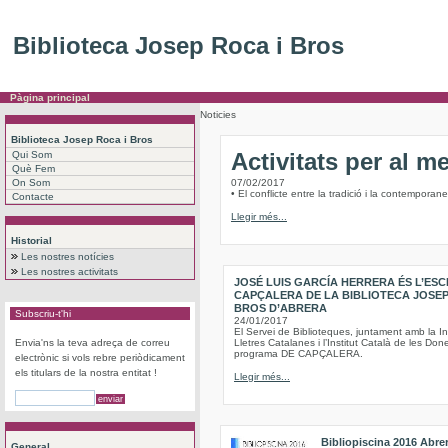
Biblioteca Josep Roca i Bros
Pàgina principal
Noticies
Biblioteca Josep Roca i Bros
Activitats per al m
Qui Som
Què Fem
On Som
07/02/2017
• El conflicte entre la tradició i la contempora
Contacte
Llegir més...
Historial
Les nostres notícies
Les nostres activitats
JOSÉ LUIS GARCÍA HERRERA ÉS L’ESC
CAPÇALERA DE LA BIBLIOTECA JOSEP
BROS D’ABRERA
Subscriu-t'hi
24/01/2017
El Servei de Biblioteques, juntament amb la Ins
Envia'ns la teva adreça de correu
Lletres Catalanes i l’Institut Català de les Don
programa DE CAPÇALERA.
electrònic si vols rebre periòdicament
els titulars de la nostra entitat !
Llegir més...
Bibliopiscina 2016 Abre
General