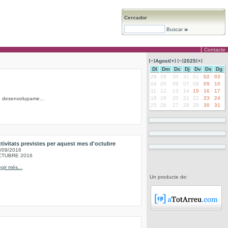
Cercador
Buscar
Contacte
Agost
2025
Dl
Dm
Dc
Dj
Dv
Ds
Dg
28
29
30
31
01
02
03
04
05
06
07
08
09
10
11
12
13
14
15
16
17
18
19
20
21
22
23
24
 en desenvolupame...
25
26
27
28
29
30
31
tivitats previstes per aquest mes d'octubre
/09/2016
CTUBRE 2016
egir més...
Un producte de: