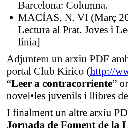
Barcelona: Columna.
MACÍAS, N. VI (Març 201
Lectura al Prat. Joves i Le
línia]
Adjuntem un arxiu PDF amb u
portal Club Kirico (
http://w
“
Leer a contracorriente
” o
novel•les juvenils i llibres 
I finalment un altre arxiu P
Jornada de Foment de la Le