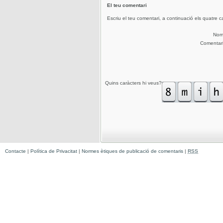
El teu comentari
Escriu el teu comentari, a continuació els quatre c
No
Comentar
Quins caràcters hi veus?
Contacte
|
Política de Privacitat
|
Normes ètiques de publicació de comentaris
|
RSS