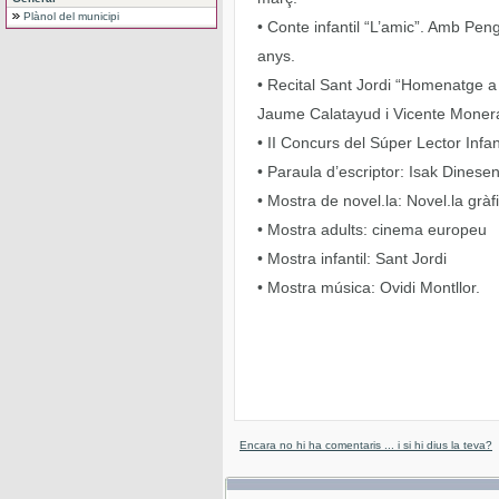
Plànol del municipi
• Conte infantil “L’amic”. Amb Peng
anys.
• Recital Sant Jordi “Homenatge a 
Jaume Calatayud i Vicente Monera.
• II Concurs del Súper Lector Infan
• Paraula d’escriptor: Isak Dinesen
• Mostra de novel.la: Novel.la gràf
• Mostra adults: cinema europeu
• Mostra infantil: Sant Jordi
• Mostra música: Ovidi Montllor.
Encara no hi ha comentaris ... i si hi dius la teva?