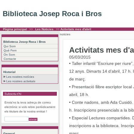
Biblioteca Josep Roca i Bros
Pàgina principal
>>
Les Noticies
>>
Activitats mes d'abril
noticies
Biblioteca Josep Roca i Bros
Qui Som
Activitats mes d'a
Què Fem
On Som
05/03/2015
Contacte
• Taller infantil “Escriure per riu
12 anys. Dimarts 14 d’abril, 17 h. I
Historial
Les nostres notícies
de març.
Les nostres activitats
• Presentació llibre escriptor local
Subscriu-t'hi
abril, 18 h.
• Conte nadons, amb Ada Cusidó. Ad
Envia'ns la teva adreça de correu
electrònic si vols rebre periòdicament
h. Inscripcions presencials a la bi
els titulars de la nostra entitat !
• Especial Lectures compartides. Di
inscripcions a la biblioteca. Inscri
març.
General