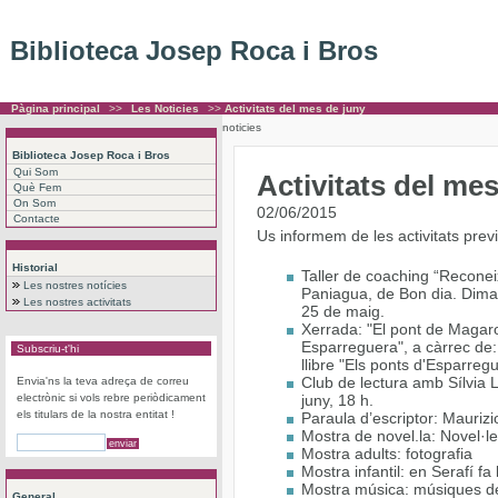
Biblioteca Josep Roca i Bros
Pàgina principal
>>
Les Noticies
>>
Activitats del mes de juny
noticies
Biblioteca Josep Roca i Bros
Qui Som
Activitats del me
Què Fem
On Som
02/06/2015
Contacte
Us informem de les activitats prev
Historial
Taller de coaching “Recone
Les nostres notícies
Paniagua, de Bon dia. Dimart
Les nostres activitats
25 de maig.
Xerrada: "El pont de Magaro
Esparreguera", a càrrec de:
Subscriu-t'hi
llibre "Els ponts d'Esparreg
Club de lectura amb Sílvia L
Envia'ns la teva adreça de correu
electrònic si vols rebre periòdicament
juny, 18 h.
els titulars de la nostra entitat !
Paraula d’escriptor: Maurizi
Mostra de novel.la: Novel·le
Mostra adults: fotografia
Mostra infantil: en Serafí fa
Mostra música: músiques d
General