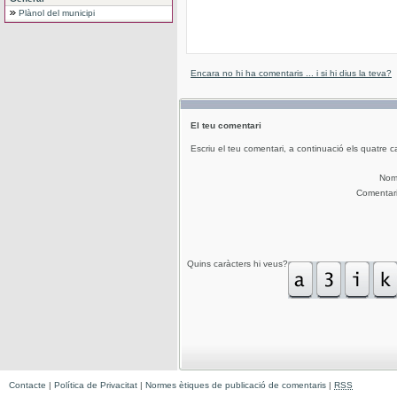
Plànol del municipi
Encara no hi ha comentaris ... i si hi dius la teva?
El teu comentari
Escriu el teu comentari, a continuació els quatre c
No
Comentar
Quins caràcters hi veus?
Contacte
|
Política de Privacitat
|
Normes ètiques de publicació de comentaris
|
RSS