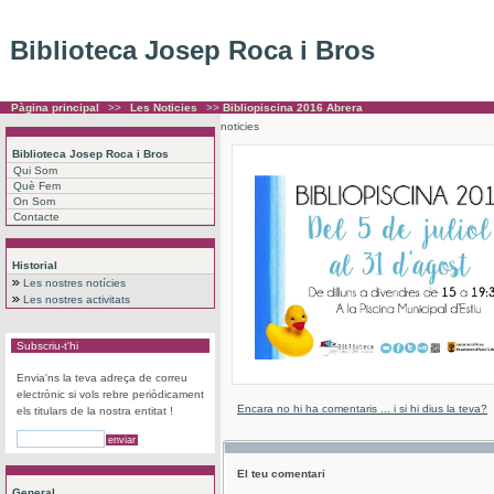
Biblioteca Josep Roca i Bros
Pàgina principal
>>
Les Noticies
>>
Bibliopiscina 2016 Abrera
noticies
Biblioteca Josep Roca i Bros
Qui Som
Què Fem
On Som
Contacte
Historial
Les nostres notícies
Les nostres activitats
Subscriu-t'hi
Envia'ns la teva adreça de correu
electrònic si vols rebre periòdicament
Encara no hi ha comentaris ... i si hi dius la teva?
els titulars de la nostra entitat !
El teu comentari
General