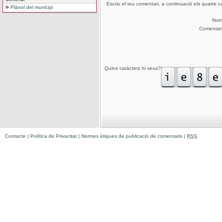
Escriu el teu comentari, a continuació els quatre c
Plànol del municipi
No
Comentar
Quins caràcters hi veus?
Contacte
|
Política de Privacitat
|
Normes ètiques de publicació de comentaris
|
RSS