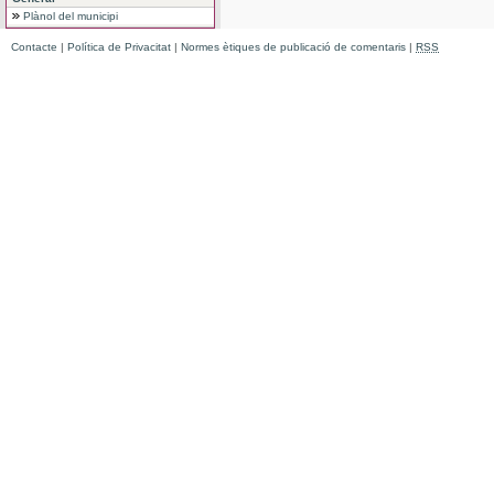
Plànol del municipi
Contacte
|
Política de Privacitat
|
Normes ètiques de publicació de comentaris
|
RSS