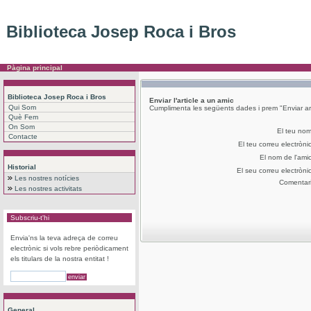
Biblioteca Josep Roca i Bros
Pàgina principal
Biblioteca Josep Roca i Bros
Enviar l'article a un amic
Qui Som
Cumplimenta les següents dades i prem "Enviar art
Què Fem
On Som
El teu no
Contacte
El teu correu electròni
El nom de l'ami
Historial
El seu correu electròni
Les nostres notícies
Comentar
Les nostres activitats
Subscriu-t'hi
Envia'ns la teva adreça de correu
electrònic si vols rebre periòdicament
els titulars de la nostra entitat !
General