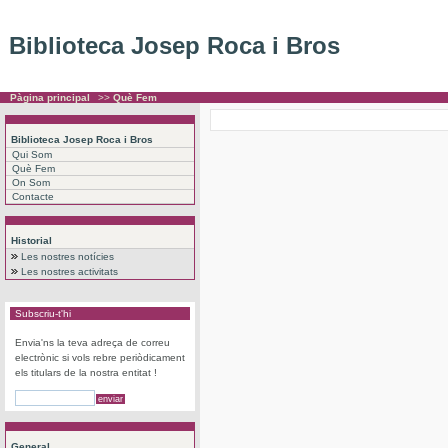
Biblioteca Josep Roca i Bros
Pàgina principal
>>
Què Fem
Biblioteca Josep Roca i Bros
Qui Som
Què Fem
On Som
Contacte
Historial
Les nostres notícies
Les nostres activitats
Subscriu-t'hi
Envia'ns la teva adreça de correu
electrònic si vols rebre periòdicament
els titulars de la nostra entitat !
General