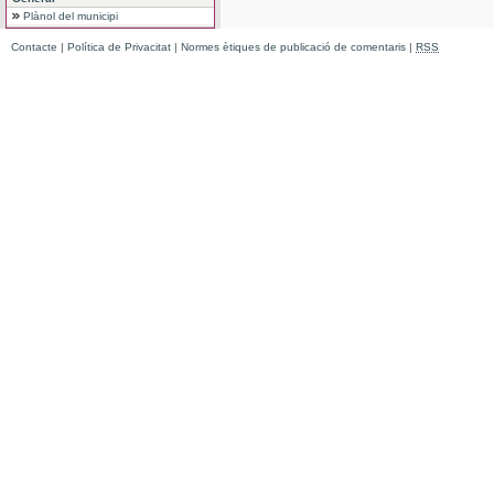
Plànol del municipi
Contacte
|
Política de Privacitat
|
Normes ètiques de publicació de comentaris
|
RSS