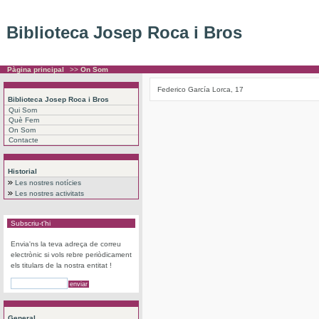
Biblioteca Josep Roca i Bros
Pàgina principal
>>
On Som
Federico García Lorca, 17
Biblioteca Josep Roca i Bros
Qui Som
Què Fem
On Som
Contacte
Historial
Les nostres notícies
Les nostres activitats
Subscriu-t'hi
Envia'ns la teva adreça de correu
electrònic si vols rebre periòdicament
els titulars de la nostra entitat !
General