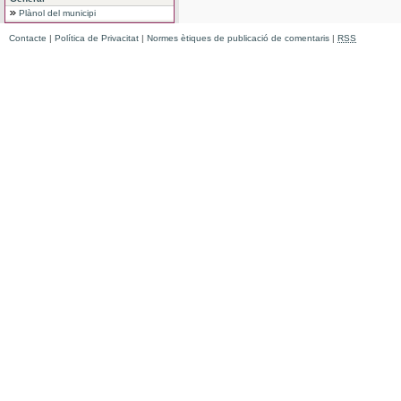
Plànol del municipi
Contacte
|
Política de Privacitat
|
Normes ètiques de publicació de comentaris
|
RSS