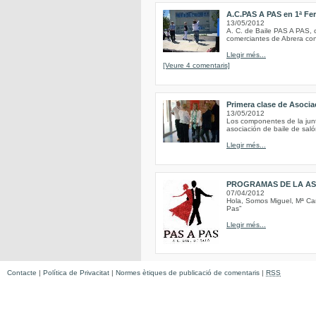
A.C.PAS A PAS en 1ª Fer
13/05/2012
A. C. de Baile PAS A PAS, c
comerciantes de Abrera con
Llegir més...
[Veure 4 comentaris]
Primera clase de Asoci
13/05/2012
Los componentes de la junt
asociación de baile de saló
Llegir més...
PROGRAMAS DE LA AS
07/04/2012
Hola, Somos Miguel, Mª Car
Pas”
Llegir més...
Contacte
|
Política de Privacitat
|
Normes ètiques de publicació de comentaris
|
RSS