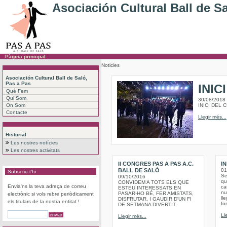
Asociación Cultural Ball de S
Pàgina principal
Noticies
Asociación Cultural Ball de Saló,
Pas a Pas
INIC
Què Fem
Qui Som
30/08/2018
On Som
INICI DEL 
Contacte
Llegir més...
Historial
Les nostres notícies
Les nostres activitats
II CONGRES PAS A PAS A.C.
IN
BALL DE SALÓ
01
Subscriu-t'hi
Se
09/10/2016
qu
CONVIDEM A TOTS ELS QUE
Envia'ns la teva adreça de correu
ca
ESTEU INTERESSATS EN
nu
PASAR-HO BÉ, FER AMISTATS,
electrònic si vols rebre periòdicament
ll
DISFRUTAR, I GAUDIR D'UN FI
els titulars de la nostra entitat !
fo
DE SETMANA DIVERTIT.
Ll
Llegir més...