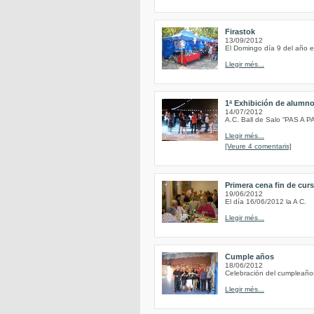
Firastok
13/09/2012
El Domingo día 9 del año en
Llegir més...
1ª Exhibición de alumn
14/07/2012
A.C. Ball de Salo “PAS A P
Llegir més...
[Veure 4 comentaris]
Primera cena fin de cur
19/06/2012
El día 16/06/2012 la A C.
Llegir més...
Cumple años
18/06/2012
Celebración del cumpleaño
Llegir més...