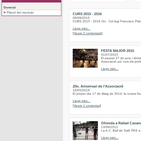
General
Plànol del municipi
CURS 2015 - 2016
08/09/2015
CURS 2015 - 2016 On: Col.legi Francisco Plat
Llegir més...
[Veure 2 comentaris]
FESTA MAJOR 2015
01/07/2015
El passat 27 de juny i dint
Associació así com els profe
Llegir més...
20n. Aniversari de l'Associació
14/05/2014
El proper dia 17 de Maig de 2014, la nostra As
Llegir més...
[Veure 1 comentari]
Ofrenda a Rafael Casan
13/09/2012
La A.C. Ball de Saló PAS a
Llegir més...