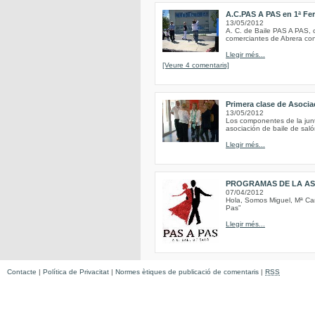
A.C.PAS A PAS en 1ª Fer
13/05/2012
A. C. de Baile PAS A PAS, c
comerciantes de Abrera con
Llegir més...
[Veure 4 comentaris]
Primera clase de Asoci
13/05/2012
Los componentes de la junt
asociación de baile de saló
Llegir més...
PROGRAMAS DE LA AS
07/04/2012
Hola, Somos Miguel, Mª Car
Pas”
Llegir més...
Contacte
|
Política de Privacitat
|
Normes ètiques de publicació de comentaris
|
RSS