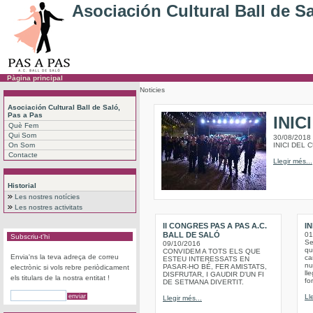
Asociación Cultural Ball de S
Pàgina principal
Noticies
Asociación Cultural Ball de Saló,
Pas a Pas
INIC
Què Fem
Qui Som
30/08/2018
On Som
INICI DEL 
Contacte
Llegir més...
Historial
Les nostres notícies
Les nostres activitats
II CONGRES PAS A PAS A.C.
IN
BALL DE SALÓ
01
Subscriu-t'hi
Se
09/10/2016
qu
CONVIDEM A TOTS ELS QUE
Envia'ns la teva adreça de correu
ca
ESTEU INTERESSATS EN
nu
PASAR-HO BÉ, FER AMISTATS,
electrònic si vols rebre periòdicament
ll
DISFRUTAR, I GAUDIR D'UN FI
els titulars de la nostra entitat !
fo
DE SETMANA DIVERTIT.
Ll
Llegir més...