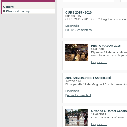
General
Plànol del municipi
CURS 2015 - 2016
08/09/2015
CURS 2015 - 2016 On: Col.legi Francisco Plat
Llegir més...
[Veure 2 comentaris]
FESTA MAJOR 2015
01/07/2015
El passat 27 de juny i dint
Associació así com els profe
Llegir més...
20n. Aniversari de l'Associació
14/05/2014
El proper dia 17 de Maig de 2014, la nostra As
Llegir més...
[Veure 1 comentari]
Ofrenda a Rafael Casan
13/09/2012
La A.C. Ball de Saló PAS a
Llegir més...