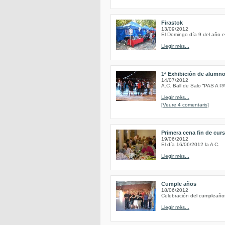
Firastok
13/09/2012
El Domingo día 9 del año en
Llegir més...
1ª Exhibición de alumn
14/07/2012
A.C. Ball de Salo “PAS A P
Llegir més...
[Veure 4 comentaris]
Primera cena fin de cur
19/06/2012
El día 16/06/2012 la A C.
Llegir més...
Cumple años
18/06/2012
Celebración del cumpleaño
Llegir més...