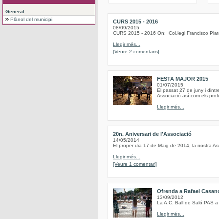
General
Plànol del municipi
CURS 2015 - 2016
08/09/2015
CURS 2015 - 2016 On: Col.legi Francisco Plat
Llegir més...
[Veure 2 comentaris]
FESTA MAJOR 2015
01/07/2015
El passat 27 de juny i dint
Associació así com els profe
Llegir més...
20n. Aniversari de l'Associació
14/05/2014
El proper dia 17 de Maig de 2014, la nostra As
Llegir més...
[Veure 1 comentari]
Ofrenda a Rafael Casan
13/09/2012
La A.C. Ball de Saló PAS a
Llegir més...