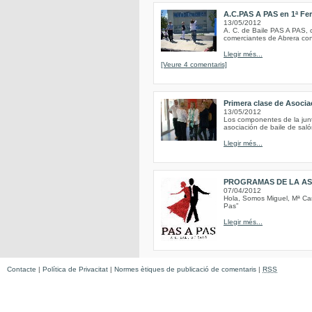
A.C.PAS A PAS en 1ª Fer
13/05/2012
A. C. de Baile PAS A PAS, c
comerciantes de Abrera con
Llegir més...
[Veure 4 comentaris]
Primera clase de Asoci
13/05/2012
Los componentes de la junt
asociación de baile de saló
Llegir més...
PROGRAMAS DE LA AS
07/04/2012
Hola, Somos Miguel, Mª Car
Pas”
Llegir més...
Contacte
|
Política de Privacitat
|
Normes ètiques de publicació de comentaris
|
RSS