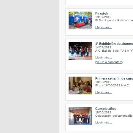
Firastok
13/09/2012
El Domingo día 9 del año en
Llegir més...
1ª Exhibición de alumn
14/07/2012
A.C. Ball de Salo “PAS A P
Llegir més...
[Veure 4 comentaris]
Primera cena fin de cur
19/06/2012
El día 16/06/2012 la A C.
Llegir més...
Cumple años
18/06/2012
Celebración del cumpleaño
Llegir més...