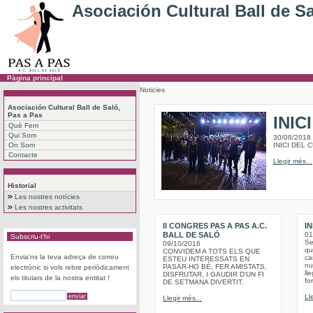
Asociación Cultural Ball de S
Pàgina principal
Noticies
Asociación Cultural Ball de Saló,
Pas a Pas
INIC
Què Fem
Qui Som
30/08/2018
On Som
INICI DEL 
Contacte
Llegir més...
Historial
Les nostres notícies
Les nostres activitats
II CONGRES PAS A PAS A.C.
IN
BALL DE SALÓ
01
Subscriu-t'hi
Se
09/10/2016
qu
CONVIDEM A TOTS ELS QUE
Envia'ns la teva adreça de correu
ca
ESTEU INTERESSATS EN
nu
PASAR-HO BÉ, FER AMISTATS,
electrònic si vols rebre periòdicament
ll
DISFRUTAR, I GAUDIR D'UN FI
els titulars de la nostra entitat !
fo
DE SETMANA DIVERTIT.
Ll
Llegir més...