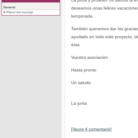
La junta y profesor os damos la en
General
deseamos unas felices vacaciones
Plànol del municipi
temporada.
También queremos dar las gracias
ayudado en todo este proyecto, d
ésta.
Vuestra asociación
Hasta pronto
Un saludo
La junta
[Veure 4 comentaris]