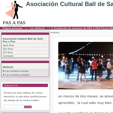
Asociación Cultural Ball de S
Pàgina principal
>>
Les Noticies
>>
1ª Exhibición de alumnos de PAS A PAS Fiesta Ma
noticies
Asociación Cultural Ball de Saló,
Pas a Pas
Què Fem
Qui Som
On Som
Contacte
Historial
Les nostres notícies
Les nostres activitats
Subscriu-t'hi
Envia'ns la teva adreça de correu
en menos de dos meses, se atrevie
electrònic si vols rebre periòdicament
els titulars de la nostra entitat !
aprendido, la cual salio muy bien.