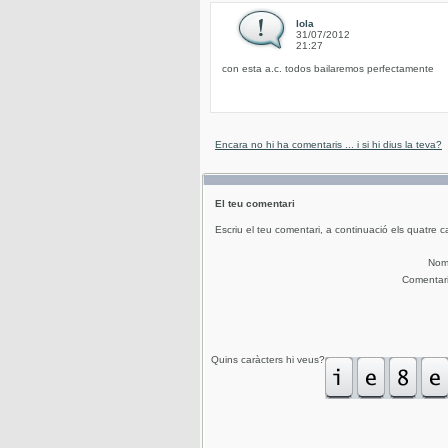
lola
31/07/2012
21:27
con esta a.c. todos bailaremos perfectamente
Encara no hi ha comentaris ... i si hi dius la teva?
El teu comentari
Escriu el teu comentari, a continuació els quatre c
No
Comentar
Quins caràcters hi veus?