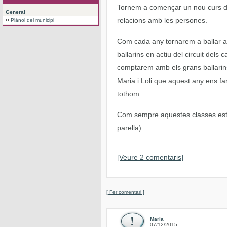
Tornem a començar un nou curs de b
General
relacions amb les persones.
Plànol del municipi
Com cada any tornarem a ballar am
ballarins en actiu del circuit dels
comptarem amb els grans ballarins
Maria i Loli que aquest any ens f
tothom.
Com sempre aquestes classes esta
parella).
[Veure 2 comentaris]
[ Fer comentari ]
Maria
07/12/2015