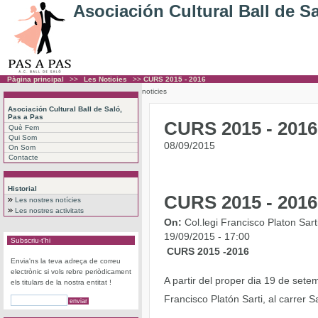
Asociación Cultural Ball de S
Pàgina principal
>>
Les Noticies
>>
CURS 2015 - 2016
noticies
Asociación Cultural Ball de Saló,
Pas a Pas
CURS 2015 - 2016
Què Fem
Qui Som
08/09/2015
On Som
Contacte
Historial
CURS 2015 - 2016
Les nostres notícies
Les nostres activitats
On:
Col.legi Francisco Platon Sar
19/09/2015 - 17:00
Subscriu-t'hi
CURS 2015 -2016
Envia'ns la teva adreça de correu
electrònic si vols rebre periòdicament
A partir del proper dia 19 de sete
els titulars de la nostra entitat !
Francisco Platón Sarti, al carrer 