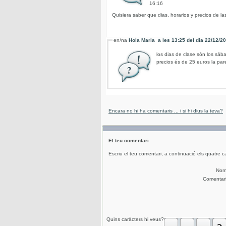
16:16
Quisiera saber que dias, horarios y precios de la
en/na
Hola Maria
a les
13:25
del dia
22/12/2
los dias de clase són los sáb
precios és de 25 euros la pare
Encara no hi ha comentaris ... i si hi dius la teva?
El teu comentari
Escriu el teu comentari, a continuació els quatre c
No
Comentar
Quins caràcters hi veus?