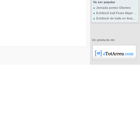
Va ser popular
Jornada portes Obertes
Exhibició ball Festa Major ...
Exhibició de balls en linia...
Un producte de: