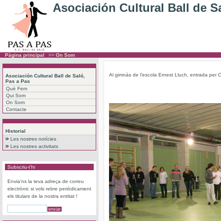
Asociación Cultural Ball de S
Pàgina principal
>>
On Som
Al gimnàs de l'escola Ernest Lluch, entrada per
Asociación Cultural Ball de Saló,
Pas a Pas
Què Fem
Qui Som
On Som
Contacte
Historial
Les nostres notícies
Les nostres activitats
Subscriu-t'hi
Envia'ns la teva adreça de correu
electrònic si vols rebre periòdicament
els titulars de la nostra entitat !