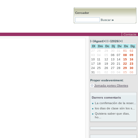
Cercador
Buscar
Contacte
Agost
2026
Dl
Dm
Dc
Dj
Dv
Ds
Dg
27
28
29
30
31
01
02
03
04
05
06
07
08
09
10
11
12
13
14
15
16
17
18
19
20
21
22
23
24
25
26
27
28
29
30
31
01
02
03
04
05
06
Proper esdeveniment:
Jornada portes Obertes
Darrers comentaris
La confirmación de la reser...
los dias de clase són los s...
Quisiera saber que dias,
ho...