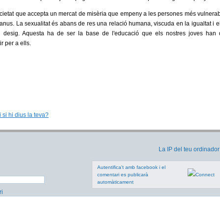
cietat que accepta un mercat de misèria que empeny a les persones més vulnerabl
anus. La sexualitat és abans de res una relació humana, viscuda en la igualtat i el 
eu desig. Aquesta ha de ser la base de l'educació que els nostres joves han 
 per a ells.
 si hi dius la teva?
La IP del teu ordinador
Autentifica't amb facebook i el
comentari es publicarà
automàticament
i