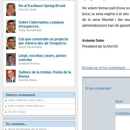
No al Karibean Spring Break
No volem formar part d'una so
Antonio Soler
boca, la seva vagina o el seu 
de la seva llibertat i del s
Sobre l'alternativa catalana
administracions han de garantir
d'esquerres.
Sergi Santamaria
Cal que construïm un projecte
Antonio Soler
per Abrera des de l'esquerra
President de la AAcVG
Sergi Santamaria
Llegir, escoltar, veure, potser
somniar
Joaquim Parera
Encara no hi ha comentaris ... i
Salines de la trinitat, Punta de la
Banya
Antonio Mora
El teu comentari
...
Darrers comentaris
estoy viajando hacia alli p...
Nom
Hola estaria interesada en ...
Jo soc d'aqui
Comentar
Es comenta...
Nova temporada de la piscin...