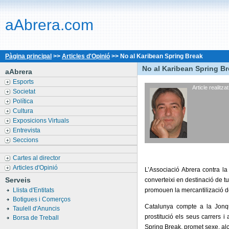
aAbrera.com
Pàgina principal
>>
Articles d'Opinió
>>
No al Karibean Spring Break
No al Karibean Spring B
aAbrera
Esports
Article realitzat
Societat
Política
Cultura
Exposicions Virtuals
Entrevista
Seccions
Cartes al director
Articles d'Opinió
L’Associació Abrera contra la
Serveis
converteixi en destinació de t
Llista d'Entitats
promouen la mercantilizació de
Botigues i Comerços
Catalunya compte a la Jonque
Taulell d'Anuncis
prostitució els seus carrers i
Borsa de Treball
Spring Break, promet sexe, alco