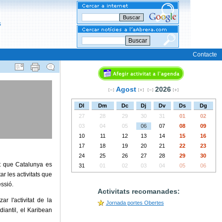
Buscar
Contacte
Agost
2026
Dl
Dm
Dc
Dj
Dv
Ds
Dg
27
28
29
30
31
01
02
03
04
05
06
07
08
09
10
11
12
13
14
15
16
17
18
19
20
21
22
23
24
25
26
27
28
29
30
et que Catalunya es
31
01
02
03
04
05
06
r les activitats que
ssió.
Activitats recomanades:
r l'activitat de la
Jornada portes Obertes
diantil, el Karibean