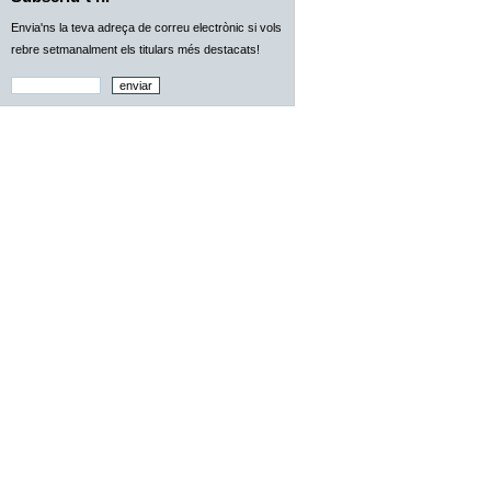
Envia'ns la teva adreça de correu electrònic si vols
rebre setmanalment els titulars més destacats!